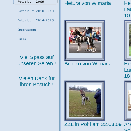
Hetura von Wimaria
He
La
10
Viel Spass auf
unseren Seiten !
Bronko von Wimaria
He
La
18
Vielen Dank für
ihren Besuch !
ZZL in Pöhl am 22.03.09
Ar
So