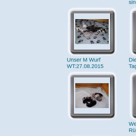
si
Unser M Wurf
Di
WT:27.08.2015
Tag
We
Rü